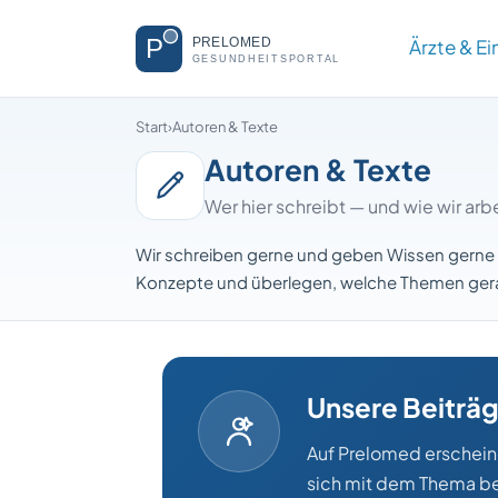
Ärzte & E
Start
›
Autoren & Texte
Autoren & Texte
Wer hier schreibt — und wie wir arb
Wir schreiben gerne und geben Wissen gerne 
Konzepte und überlegen, welche Themen gerade
Unsere Beiträ
Auf Prelomed erschei
sich mit dem Thema bef