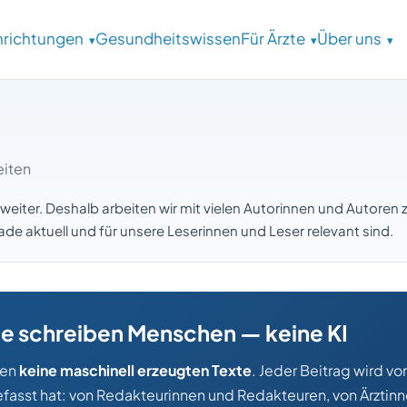
inrichtungen
Gesundheitswissen
Für Ärzte
Über uns
eiten
weiter. Deshalb arbeiten wir mit vielen Autorinnen und Autor
 aktuell und für unsere Leserinnen und Leser relevant sind.
ge schreiben Menschen — keine KI
nen
keine maschinell erzeugten Texte
. Jeder Beitrag wird 
asst hat: von Redakteurinnen und Redakteuren, von Ärztinn