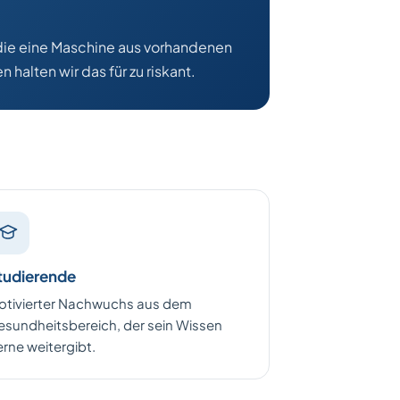
 die eine Maschine aus vorhandenen
halten wir das für zu riskant.
tudierende
otivierter Nachwuchs aus dem
esundheitsbereich, der sein Wissen
rne weitergibt.