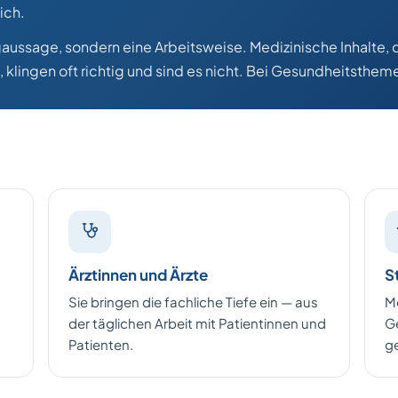
ich.
gaussage, sondern eine Arbeitsweise. Medizinische Inhalte,
lingen oft richtig und sind es nicht. Bei Gesundheitsthemen 
Ärztinnen und Ärzte
S
Sie bringen die fachliche Tiefe ein — aus
M
der täglichen Arbeit mit Patientinnen und
G
Patienten.
ge