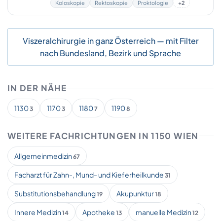
Koloskopie
Rektoskopie
Proktologie
+2
Viszeralchirurgie in ganz Österreich — mit Filter
nach Bundesland, Bezirk und Sprache
IN DER NÄHE
1130
1170
1180
1190
3
3
7
8
WEITERE FACHRICHTUNGEN IN 1150 WIEN
Allgemeinmedizin
67
Facharzt für Zahn-, Mund- und Kieferheilkunde
31
Substitutionsbehandlung
Akupunktur
19
18
Innere Medizin
Apotheke
manuelle Medizin
14
13
12