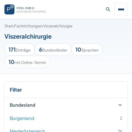
Start
›
Fachrichtungen
›
Viszeralchirurgie
Viszeralchirurgie
171
6
10
Einträge
Bundesländer
Sprachen
10
mit Online-Termin
Filter
Bundesland
Burgenland
2
Niederösterreich
36