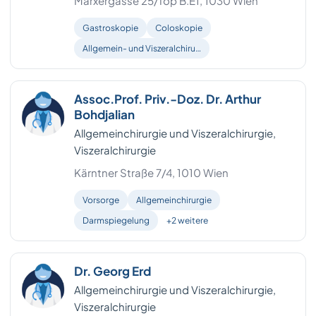
Marxergasse 25/Top B.E1, 1030 Wien
Wels (Stadt)
2
Gastroskopie
Coloskopie
Allgemein- und Viszeralchiru…
Wiener Neustadt (Stadt)
2
Bezirk Bruck-Mürzzuschlag
1
Assoc.Prof. Priv.-Doz. Dr. Arthur
Bohdjalian
Bezirk Hartberg-Fürstenfeld
1
Allgemeinchirurgie und Viszeralchirurgie,
Eisenstadt-Umgebung
1
Viszeralchirurgie
Kärntner Straße 7/4, 1010 Wien
Linz Land
1
Vorsorge
Allgemeinchirurgie
Melk
1
Darmspiegelung
+2 weitere
Oberwart
1
Perg
Dr. Georg Erd
1
Allgemeinchirurgie und Viszeralchirurgie,
Sankt Johann im Pongau
1
Viszeralchirurgie