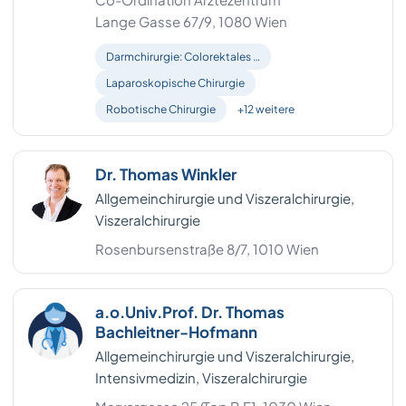
Lange Gasse 67/9, 1080 Wien
Braunau am Inn
2
Darmchirurgie: Colorektales …
Kirchdorf an der Krems
2
Laparoskopische Chirurgie
Robotische Chirurgie
+12 weitere
Korneuburg
2
Krems (Land)
2
Dr. Thomas Winkler
Krems an der Donau
2
Allgemeinchirurgie und Viszeralchirurgie,
Viszeralchirurgie
Mödling
2
Rosenbursenstraße 8/7, 1010 Wien
Ried im Innkreis
2
a.o.Univ.Prof. Dr. Thomas
Sankt Pölten (Land)
2
Bachleitner-Hofmann
Steyr Land
2
Allgemeinchirurgie und Viszeralchirurgie,
Intensivmedizin, Viszeralchirurgie
Vöcklabruck
2