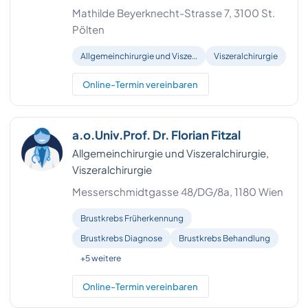
Mathilde Beyerknecht-Strasse 7, 3100 St.
Steyr (Stadt)
1
Pölten
Urfahr-Umgebung
1
Allgemeinchirurgie und Visze…
Viszeralchirurgie
Waidhofen an der Thaya
1
Online-Termin vereinbaren
Waidhofen an der Ybbs (Stadt)
1
a.o.Univ.Prof. Dr. Florian Fitzal
Zell am See
1
Allgemeinchirurgie und Viszeralchirurgie,
Zwettl
1
Viszeralchirurgie
Messerschmidtgasse 48/DG/8a, 1180 Wien
Brustkrebs Früherkennung
Brustkrebs Diagnose
Brustkrebs Behandlung
+5 weitere
Online-Termin vereinbaren