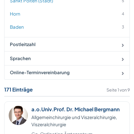
Sankt Pölten (Stadt)
5
Horn
4
Baden
3
Gmunden
3
Postleitzahl
Mistelbach
3
Sprachen
Rohrbach
3
Online-Terminvereinbarung
Tulln
3
171 Einträge
Seite 1 von 9
Amstetten
2
Bezirk Graz (Stadt)
2
a.o.Univ.Prof. Dr. Michael Bergmann
Allgemeinchirurgie und Viszeralchirurgie,
Bezirk Murtal
2
Viszeralchirurgie
Bezirk Weiz
2
Co-Ordination Ärztezentrum