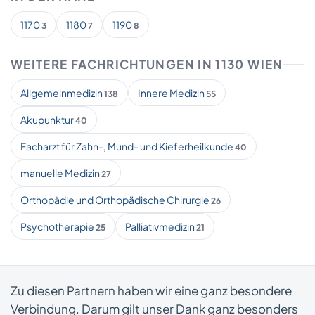
1170
1180
1190
3
7
8
WEITERE FACHRICHTUNGEN IN 1130 WIEN
Allgemeinmedizin
Innere Medizin
138
55
Akupunktur
40
Facharzt für Zahn-, Mund- und Kieferheilkunde
40
manuelle Medizin
27
Orthopädie und Orthopädische Chirurgie
26
Psychotherapie
Palliativmedizin
25
21
Zu diesen Partnern haben wir eine ganz besondere
Verbindung. Darum gilt unser Dank ganz besonders