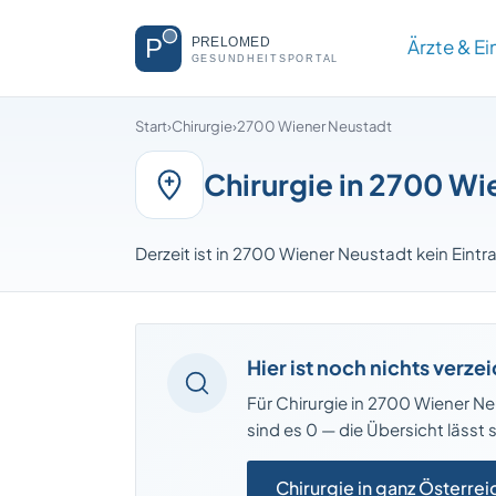
Ärzte & E
Start
›
Chirurgie
›
2700 Wiener Neustadt
Chirurgie in 2700 Wi
Derzeit ist in 2700 Wiener Neustadt kein Eintra
Hier ist noch nichts verze
Für Chirurgie in 2700 Wiener Neu
sind es 0 — die Übersicht lässt
Chirurgie in ganz Österrei