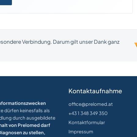
besondere Verbindung. Darum gilt unser Dank ganz
Kontaktaufnahme
 Informationszwecken
office@prelomed.at
 dürfen keinesfalls als
+43 1 348 349 350
ndlung durch ausgebildete
Kontaktformular
halt von Prelomed darf
Impressum
iagnosen zu stellen,