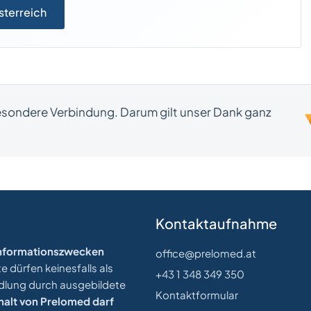
sterreich
besondere Verbindung. Darum gilt unser Dank ganz
Kontaktaufnahme
 Informationszwecken
office@prelomed.at
 dürfen keinesfalls als
+43 1 348 349 350
ndlung durch ausgebildete
Kontaktformular
halt von Prelomed darf