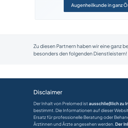
Augenheilkunde in ganz Ö
Zu diesen Partnern haben wir eine ganz 
besonders den folgenden Dienstleistern!
Disclaimer
Der Inhalt von Prelomed ist
ausschließlich zu
bestimmt. Die Informationen auf dieser Website
Ersatz für professionelle Beratung oder Beha
Ärztinnen und Ärzte angesehen werden.
Der In