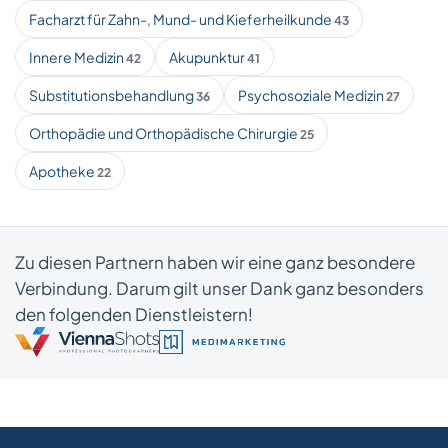
Facharzt für Zahn-, Mund- und Kieferheilkunde
43
Innere Medizin
Akupunktur
42
41
Substitutionsbehandlung
Psychosoziale Medizin
36
27
Orthopädie und Orthopädische Chirurgie
25
Apotheke
22
Zu diesen Partnern haben wir eine ganz besondere
Verbindung. Darum gilt unser Dank ganz besonders
den folgenden Dienstleistern!