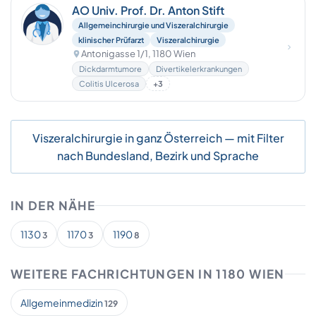
AO Univ. Prof. Dr. Anton Stift
Allgemeinchirurgie und Viszeralchirurgie
klinischer Prüfarzt
Viszeralchirurgie
Antonigasse 1/1, 1180 Wien
Dickdarmtumore
Divertikelerkrankungen
Colitis Ulcerosa
+3
Viszeralchirurgie in ganz Österreich — mit Filter
nach Bundesland, Bezirk und Sprache
IN DER NÄHE
1130
1170
1190
3
3
8
WEITERE FACHRICHTUNGEN IN 1180 WIEN
Allgemeinmedizin
129