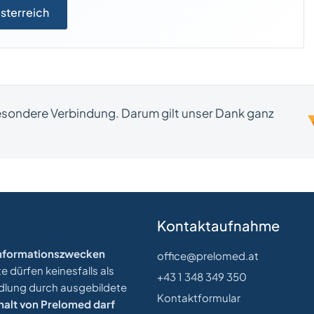
Österreich
besondere Verbindung. Darum gilt unser Dank ganz
Kontaktaufnahme
 Informationszwecken
office@prelomed.at
 dürfen keinesfalls als
+43 1 348 349 350
ndlung durch ausgebildete
Kontaktformular
halt von Prelomed darf