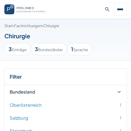
Start
›
Fachrichtungen
›
Chirurgie
Chirurgie
3
3
1
Einträge
Bundesländer
Sprache
Filter
Bundesland
Oberösterreich
1
Salzburg
1
Steiermark
1