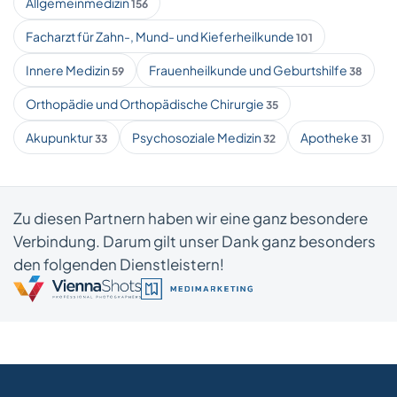
Allgemeinmedizin
156
Facharzt für Zahn-, Mund- und Kieferheilkunde
101
Innere Medizin
Frauenheilkunde und Geburtshilfe
59
38
Orthopädie und Orthopädische Chirurgie
35
Akupunktur
Psychosoziale Medizin
Apotheke
33
32
31
Zu diesen Partnern haben wir eine ganz besondere
Verbindung. Darum gilt unser Dank ganz besonders
den folgenden Dienstleistern!