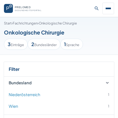
Start
›
Fachrichtungen
›
Onkologische Chirurgie
Onkologische Chirurgie
3
2
1
Einträge
Bundesländer
Sprache
Filter
Bundesland
Niederösterreich
1
Wien
1