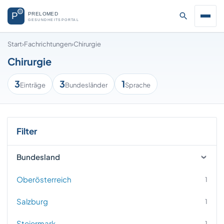
Start
›
Fachrichtungen
›
Chirurgie
Chirurgie
3
3
1
Einträge
Bundesländer
Sprache
Filter
Bundesland
Oberösterreich
1
Salzburg
1
Steiermark
1