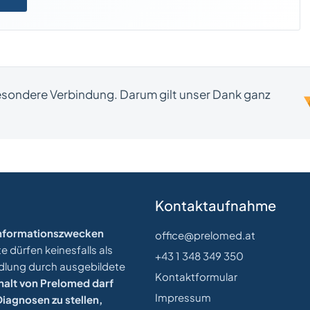
besondere Verbindung. Darum gilt unser Dank ganz
Kontaktaufnahme
 Informationszwecken
office@prelomed.at
 dürfen keinesfalls als
+43 1 348 349 350
ndlung durch ausgebildete
Kontaktformular
halt von Prelomed darf
Impressum
iagnosen zu stellen,