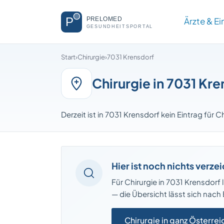
Ärzte & E
Start
›
Chirurgie
›
7031 Krensdorf
Chirurgie in 7031 Kr
Derzeit ist in 7031 Krensdorf kein Eintrag für C
Hier ist noch nichts verze
Für Chirurgie in 7031 Krensdorf l
— die Übersicht lässt sich nac
Chirurgie in ganz Österrei