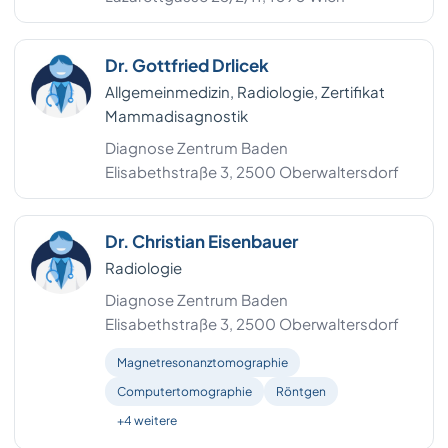
Zwettl
4
Dr. Gottfried Drlicek
Bezirk Murau
3
Allgemeinmedizin, Radiologie, Zertifikat
Mammadisagnostik
Bezirk Murtal
3
Diagnose Zentrum Baden
Bezirk Südoststeiermark
3
Elisabethstraße 3, 2500 Oberwaltersdorf
Bezirk Weiz
3
Dr. Christian Eisenbauer
Freistadt
3
Radiologie
Gmunden
3
Diagnose Zentrum Baden
Elisabethstraße 3, 2500 Oberwaltersdorf
Hollabrunn
3
Magnet­resonanz­tomographie
Neunkirchen
3
Computertomographie
Röntgen
+4 weitere
Oberwart
3