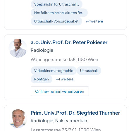
Spezialistin für Ultraschall…
Mistelbach
6
Notfalltermine bei akuten Be…
Ultraschall-Vorsorgepaket
+7 weitere
Tulln
6
Vöcklabruck
6
a.o.Univ.Prof. Dr. Peter Pokieser
Amstetten
Radiologie
5
Währingerstrasse 138, 1180 Wien
Hallein
5
Videokinematographie
Ultraschall
Gänserndorf
4
Röntgen
+4 weitere
Horn
4
Online-Termin vereinbaren
Neusiedl am See
4
Prim. Univ.Prof. Dr. Siegfried Thurnher
Waidhofen an der Thaya
4
Radiologie, Nuklearmedizin
Waidhofen an der Ybbs (Stadt)
4
Lazarettgasse 25/2/11, 1090 Wien