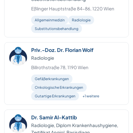
Güssing
1
Eßlinger Hauptstraße 84-86, 1220 Wien
Kirchdorf an der Krems
1
Allgemeinmedizin
Radiologie
Lilienfeld
1
Substitutionsbehandlung
Wels Land
1
Priv.-Doz. Dr. Florian Wolf
Radiologie
Billrothstraße 78, 1190 Wien
Gefäßerkrankungen
Onkologische Erkrankungen
Gutartige Erkrankungen
+1 weitere
Dr. Samir Al-Kattib
Radiologie, Diplom Krankenhaushygiene,
Zertifikat Angiol. Basisdiagn.