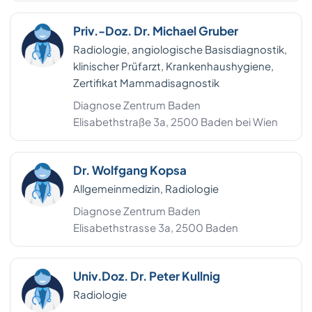
Ried im Innkreis
3
Priv.-Doz. Dr. Michael Gruber
Sankt Johann im Pongau
3
Radiologie, angiologische Basisdiagnostik,
klinischer Prüfarzt, Krankenhaushygiene,
Zell am See
3
Zertifikat Mammadisagnostik
Diagnose Zentrum Baden
Bezirk Leibnitz
2
Elisabethstraße 3a, 2500 Baden bei Wien
Bezirk Leoben
2
Bezirk Liezen
Dr. Wolfgang Kopsa
2
Allgemeinmedizin, Radiologie
Bezirk Voitsberg
2
Diagnose Zentrum Baden
Elisabethstrasse 3a, 2500 Baden
Eisenstadt (Stadt)
2
Linz Land
2
Univ.Doz. Dr. Peter Kullnig
Melk
2
Radiologie