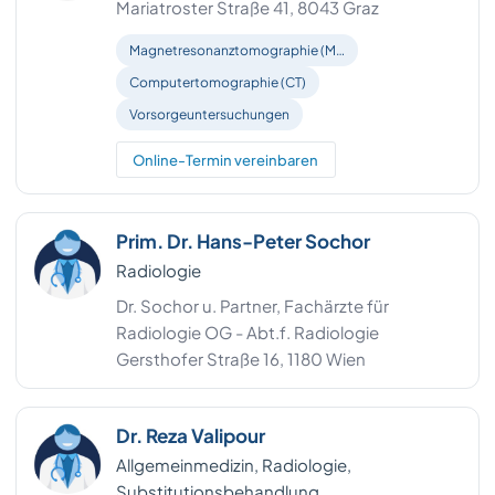
Mariatroster Straße 41, 8043 Graz
Perg
2
Magnetresonanztomographie (M…
Rohrbach
2
Computertomographie (CT)
Salzburg-Umgebung
2
Vorsorgeuntersuchungen
Schärding
Online-Termin vereinbaren
2
Scheibbs
2
Prim. Dr. Hans-Peter Sochor
Urfahr-Umgebung
2
Radiologie
Dr. Sochor u. Partner, Fachärzte für
Bezirk Deutschlandsberg
1
Radiologie OG - Abt.f. Radiologie
Bezirk Hartberg-Fürstenfeld
1
Gersthofer Straße 16, 1180 Wien
Braunau am Inn
1
Dr. Reza Valipour
Gmünd
1
Allgemeinmedizin, Radiologie,
Substitutionsbehandlung