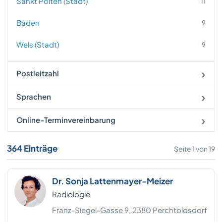
Sankt Pölten (Stadt)
11
Baden
9
Wels (Stadt)
9
Wiener Neustadt (Stadt)
8
Postleitzahl
Bezirk Graz (Stadt)
7
Sprachen
Korneuburg
7
Online-Terminvereinbarung
Mödling
7
364 Einträge
Seite 1 von 19
Steyr (Stadt)
7
Bezirk Bruck-Mürzzuschlag
6
Dr. Sonja Lattenmayer-Meizer
Radiologie
Bruck a.d. Leitha
6
Franz-Siegel-Gasse 9, 2380 Perchtoldsdorf
Krems an der Donau
6