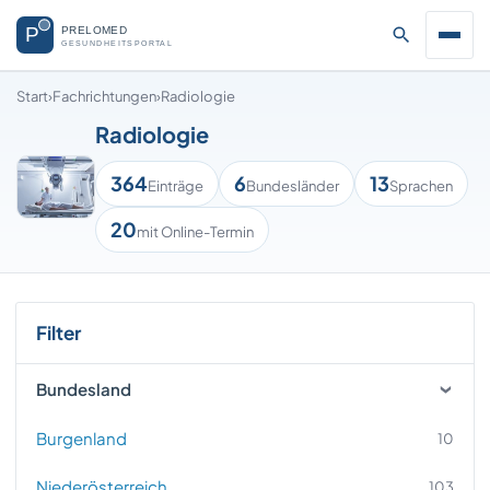
Start
›
Fachrichtungen
›
Radiologie
Radiologie
364
6
13
Einträge
Bundesländer
Sprachen
20
mit Online-Termin
Filter
Bundesland
Burgenland
10
Niederösterreich
103