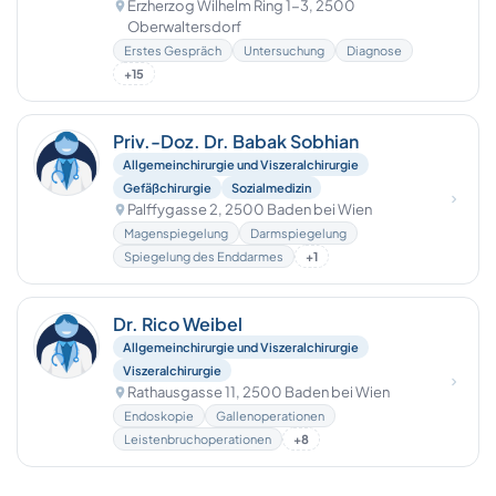
Erzherzog Wilhelm Ring 1-3, 2500
Oberwaltersdorf
Erstes Gespräch
Untersuchung
Diagnose
+15
Priv.-Doz. Dr. Babak Sobhian
Allgemeinchirurgie und Viszeralchirurgie
Gefäßchirurgie
Sozialmedizin
Palffygasse 2, 2500 Baden bei Wien
Magenspiegelung
Darmspiegelung
Spiegelung des Enddarmes
+1
Dr. Rico Weibel
Allgemeinchirurgie und Viszeralchirurgie
Viszeralchirurgie
Rathausgasse 11, 2500 Baden bei Wien
Endoskopie
Gallenoperationen
Leistenbruchoperationen
+8