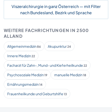
Viszeralchirurgie in ganz Österreich — mit Filter
nach Bundesland, Bezirk und Sprache
WEITERE FACHRICHTUNGEN IN 2500
ALLAND
Allgemeinmedizin
Akupunktur
86
24
Innere Medizin
22
Facharzt für Zahn-, Mund- und Kieferheilkunde
22
Psychosoziale Medizin
manuelle Medizin
19
18
Ernährungsmedizin
14
Frauenheilkunde und Geburtshilfe
13