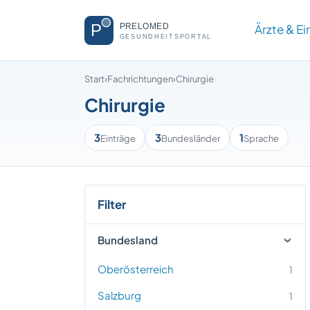
Ärzte & E
Start
›
Fachrichtungen
›
Chirurgie
Chirurgie
3
3
1
Einträge
Bundesländer
Sprache
Filter
Bundesland
Oberösterreich
1
Salzburg
1