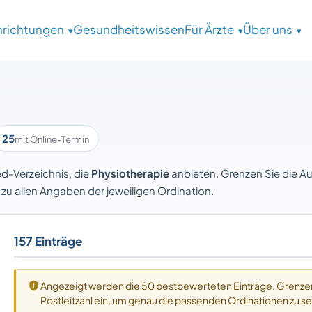
inrichtungen
Gesundheitswissen
Für Ärzte
Über uns
25
mit Online-Termin
d-Verzeichnis, die
Physiotherapie
anbieten. Grenzen Sie die A
e zu allen Angaben der jeweiligen Ordination.
157 Einträge
Angezeigt werden die 50 bestbewerteten Einträge. Grenzen
Postleitzahl ein, um genau die passenden Ordinationen zu s