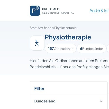
Ärzte & E
Start
›
Arzt finden
›
Physiotherapie
Physiotherapie
157
6
Ordinationen
Bundesländer
Hier finden Sie Ordinationen aus dem Prelome
Postleitzahl ein — über das Profil gelangen Si
Filter
Bundesland